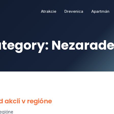
Atrakcie
Drevenica
Apartmán
tegory:
Nezarad
d akcií v regióne
regióne