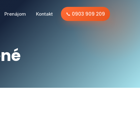
📞 0903 909 209
Prenájom
Kontakt
ené