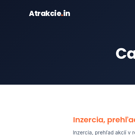
Atrakcie
.
in
Ca
Inzercia, prehľa
Inzercia, prehľad akcií v 